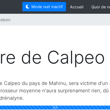
Mode nuit inactif
Accueil
Quoi de n
Calpeo
re de Calpeo
 de Calpeo du pays de Mahinu, sera victime d'un
rosseur moyenne n'aura surprenament rien, dû 
adrénalyne.
3/3